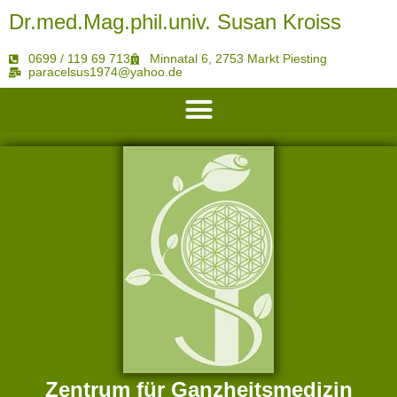
Dr.med.Mag.phil.univ. Susan Kroiss
0699 / 119 69 713
Minnatal 6, 2753 Markt Piesting
paracelsus1974@yahoo.de
Mein ganzheitsmedizinisches ärztliches Angebot
Zentrum für Ganzheitsmedizin