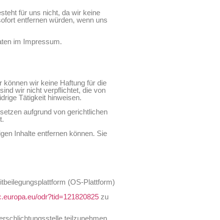
teht für uns nicht, da wir keine
 sofort entfernen würden, wenn uns
tdaten im Impressum.
r können wir keine Haftung für die
ind wir nicht verpflichtet, die von
rige Tätigkeit hinweisen.
setzen aufgrund von gerichtlichen
t.
igen Inhalte entfernen können. Sie
tbeilegungsplattform (OS-Plattform)
ec.europa.eu/odr?tid=121820825
zu
herschlichtungsstelle teilzunehmen.