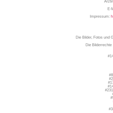
Ärzti
E-M
Impressum:
h
Die Bilder, Fotos und 
Die Bilderrechte
#1
#8
#2
#1
#1
#23
#
#3