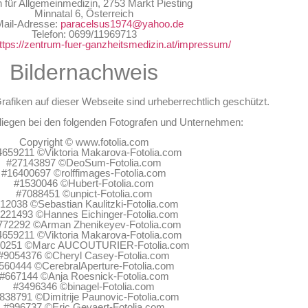
n für Allgemeinmedizin, 2753 Markt Piesting
Minnatal 6, Österreich
ail-Adresse:
paracelsus1974@yahoo.de
Telefon: 0699/11969713
ttps://zentrum-fuer-ganzheitsmedizin.at/impressum/
Bildernachweis
Grafiken auf dieser Webseite sind urheberrechtlich geschützt.
 liegen bei den folgenden Fotografen und Unternehmen:
Copyright © www.fotolia.com
4659211 ©Viktoria Makarova-Fotolia.com
#27143897 ©DeoSum-Fotolia.com
#16400697 ©rolffimages-Fotolia.com
#1530046 ©Hubert-Fotolia.com
#7088451 ©unpict-Fotolia.com
12038 ©Sebastian Kaulitzki-Fotolia.com
221493 ©Hannes Eichinger-Fotolia.com
772292 ©Arman Zhenikeyev-Fotolia.com
4659211 ©Viktoria Makarova-Fotolia.com
10251 ©Marc AUCOUTURIER-Fotolia.com
#9054376 ©Cheryl Casey-Fotolia.com
560444 ©CerebralAperture-Fotolia.com
#667144 ©Anja Roesnick-Fotolia.com
#3496346 ©binagel-Fotolia.com
838791 ©Dimitrije Paunovic-Fotolia.com
#996737 ©Eric Gevaert-Fotolia.com