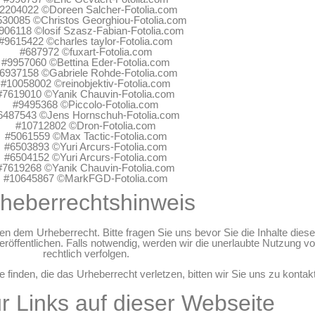
2204022 ©Doreen Salcher-Fotolia.com
530085 ©Christos Georghiou-Fotolia.com
906118 ©losif Szasz-Fabian-Fotolia.com
#9615422 ©charles taylor-Fotolia.com
#687972 ©fuxart-Fotolia.com
#9957060 ©Bettina Eder-Fotolia.com
6937158 ©Gabriele Rohde-Fotolia.com
#10058002 ©reinobjektiv-Fotolia.com
#7619010 ©Yanik Chauvin-Fotolia.com
#9495368 ©Piccolo-Fotolia.com
6487543 ©Jens Hornschuh-Fotolia.com
#10712802 ©Dron-Fotolia.com
#5061559 ©Max Tactic-Fotolia.com
#6503893 ©Yuri Arcurs-Fotolia.com
#6504152 ©Yuri Arcurs-Fotolia.com
#7619268 ©Yanik Chauvin-Fotolia.com
#10645867 ©MarkFGD-Fotolia.com
heberrechtshinweis
gen dem Urheberrecht. Bitte fragen Sie uns bevor Sie die Inhalte dieser
öffentlichen. Falls notwendig, werden wir die unerlaubte Nutzung von
rechtlich verfolgen.
e finden, die das Urheberrecht verletzen, bitten wir Sie uns zu kontak
r Links auf dieser Webseite