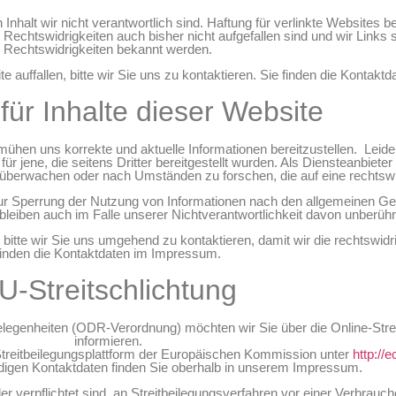
halt wir nicht verantwortlich sind. Haftung für verlinkte Websites bes
 Rechtswidrigkeiten auch bisher nicht aufgefallen sind und wir Links
Rechtswidrigkeiten bekannt werden.
 auffallen, bitte wir Sie uns zu kontaktieren. Sie finden die Kontak
für Inhalte dieser Website
mühen uns korrekte und aktuelle Informationen bereitzustellen. Leide
ür jene, die seitens Dritter bereitgestellt wurden. Als Diensteanbieter s
 überwachen oder nach Umständen zu forschen, die auf eine rechtswid
ur Sperrung der Nutzung von Informationen nach den allgemeinen Ge
leiben auch im Falle unserer Nichtverantwortlichkeit davon unberühr
, bitte wir Sie uns umgehend zu kontaktieren, damit wir die rechtswidr
finden die Kontaktdaten im Impressum.
U-Streitschlichtung
egenheiten (ODR-Verordnung) möchten wir Sie über die Online-Strei
informieren.
Streitbeilegungsplattform der Europäischen Kommission unter
http://
ndigen Kontaktdaten finden Sie oberhalb in unserem Impressum.
er verpflichtet sind, an Streitbeilegungsverfahren vor einer Verbrauc