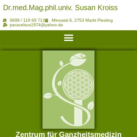
Dr.med.Mag.phil.univ. Susan Kroiss
0699 / 119 69 713
Minnatal 6, 2753 Markt Piesting
paracelsus1974@yahoo.de
Mein ganzheitsmedizinisches ärztliches Angebot
Zentrum für Ganzheitsmedizin